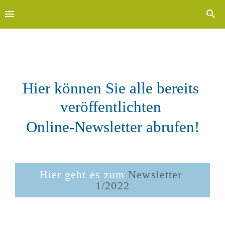
Archiv
Hier können Sie alle bereits 
ve
röffentlichten 

Online-N
ewsletter abrufen!
Hier geht es zum 
Newsletter 
1/2022